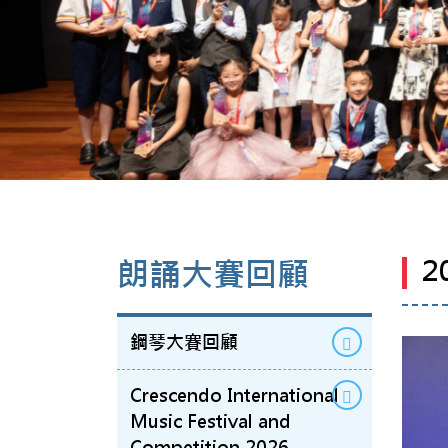
2
朗誦大賽回顧
鋼琴大賽回顧
Crescendo International
Music Festival and
Competition 2026