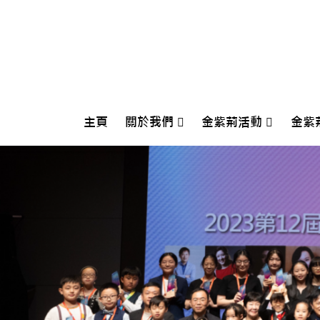
主頁
關於我們
金紫荊活動
金紫
Crescendo International Music Festival And Competition 2026
第十五屆香港金紫荊國際青少年鋼琴大賽開幕式音樂會
2026金紫
2025金紫荊朗誦大賽
202
202
202
202
202
201
201
201
201
201
201
201
201
2018香港
2017香港
2016香港
2015香港
2014香港
2013香港
2012香港
2011香港
2010香港