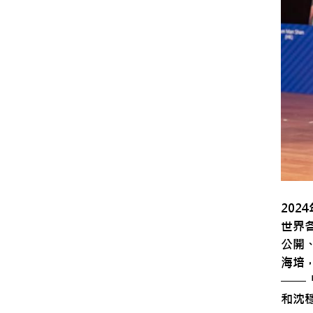
20
世界
公開
海培
——
和沈