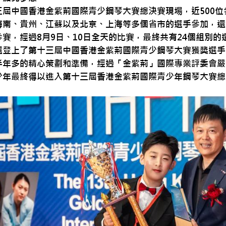
三屆中國香港金紫荊國際青少鋼琴大賽總決賽現場，近500
海南、貴州、江蘇以及北京、上海等多個省市的選手參加，還
參賽，經過8月9日、10日全天的比賽，最終共有24個組別
還登上了第十三屆中國香港金紫荊國際青少鋼琴大賽獲獎選手
半年多的精心策劃和準備，經過「金紫荊」國際專業評委會嚴
少年最終得以進入第十三屆香港金紫荊國際青少年鋼琴大賽總