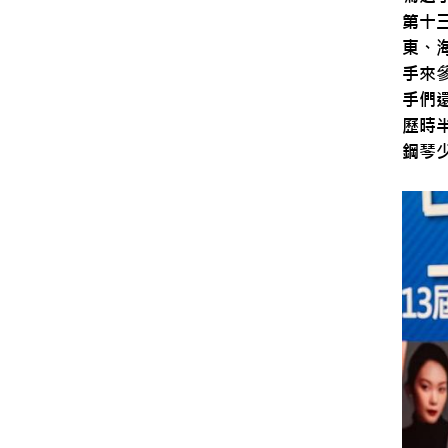
第十
東、
手來
手們
歷時
鋼琴