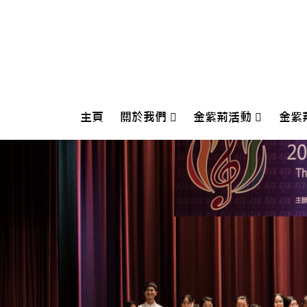
主頁
關於我們
金紫荊活動
金紫
Crescendo International Music Festival And Competition 2026
第十五屆香港金紫荊國際青少年鋼琴大賽開幕式音樂會
2026金紫
2025金紫荊朗誦大賽
202
202
202
202
202
201
201
201
201
201
201
201
201
2018香港
2017香港
2016香港
2015香港
2014香港
2013香港
2012香港
2011香港
2010香港