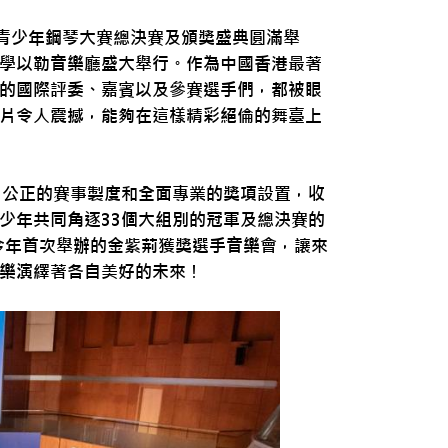
際青少年鋼琴大賽總決賽及頒獎盛典圓滿舉
學以勒音樂廳盛大舉行。作為中國香港最著
的國際評委、嘉賓以及參賽選手們，都被眼
片令人震撼，能夠在這樣精彩絕倫的舞臺上
、公正的賽事製度和全面專業的獎項設置，收
少年共同角逐33個大組別的冠軍及總決賽的
今年首次舉辦的金紫荊獲獎選手音樂會，讓來
樂演繹著各自美好的未來！