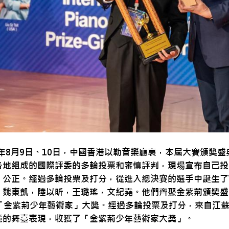
24年8月9日、10日，中國香港以勒音樂廳裏，本屆大賽頒獎
各地組成的國際評委的多輪投票和審慎評判，現場宣布自己投
、公正。經過多輪投票及打分，從進入總決賽的選手中誕生了
，魏東凱，陸以昕，王璐瑤，文紀堯。他們齊聚金紫荊頒獎盛
「金紫荊少年藝術家」大獎。經過多輪投票及打分，來自江
穩的舞臺表現，收獲了「金紫荊少年藝術家大獎」。