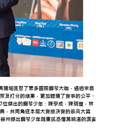
盛典現場匯聚了眾多國際鋼琴大咖，通過來自
票及打分的結果，更加體現了賽事的公平、
7位傑出的鋼琴少年：陳學成，陳玥璇，林
典，共同角逐本屆大賽總決賽的最高大獎
蘇蘇州傑出鋼琴少年魏東凱憑借其精湛的演奏