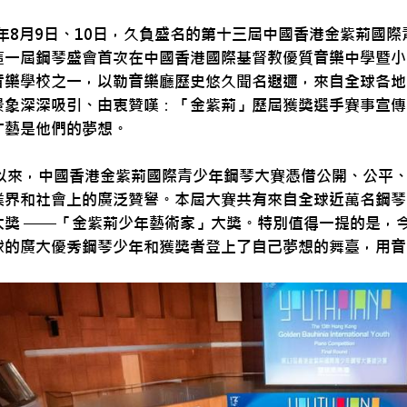
24年8月9日、10日，久負盛名的第十三屆中國香港金紫荊國
這一屆鋼琴盛會首次在中國香港國際基督教優質音樂中學暨小
音樂學校之一，以勒音樂廳歷史悠久聞名遐邇，來自全球各地
景象深深吸引、由衷贊嘆：「金紫荊」歷屆獲獎選手賽事宣傳
才藝是他們的夢想。
年以來，中國香港金紫荊國際青少年鋼琴大賽憑借公開、公平
業界和社會上的廣泛贊譽。本屆大賽共有來自全球近萬名鋼琴
大獎 ——「金紫荊少年藝術家」大獎。特別值得一提的是，
球的廣大優秀鋼琴少年和獲獎者登上了自己夢想的舞臺，用音