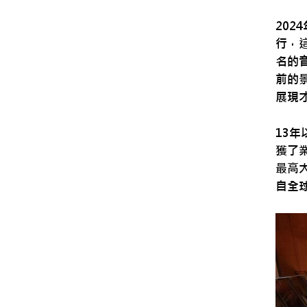
20
行，
名的
前的
展現
13
獲了
最高
自全