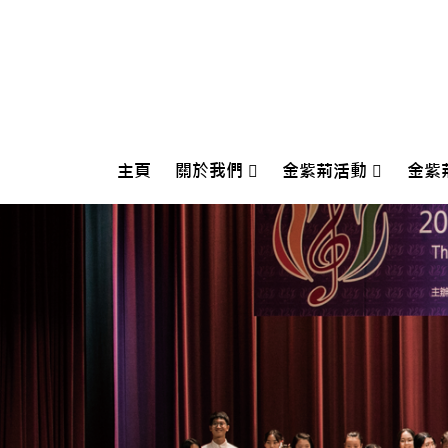
主頁
關於我們
金紫荊活動
金紫
Crescendo International Music Festival And Competition 2026
第十五屆香港金紫荊國際青少年鋼琴大賽開幕式音樂會
2026金紫
2025金紫荊朗誦大賽
202
202
202
202
202
201
201
201
201
201
201
201
201
2018香港
2017香港
2016香港
2015香港
2014香港
2013香港
2012香港
2011香港
2010香港