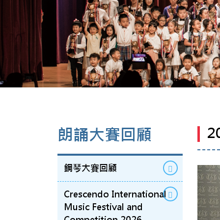
2
朗誦大賽回顧
鋼琴大賽回顧
Crescendo International
Music Festival and
Competition 2026