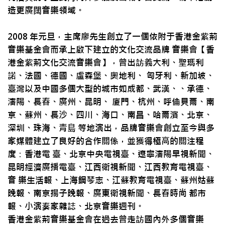
造更廣闊音樂領域。
2008 年元旦，主席廖先生創立了一個依附于香港金紫荊
音樂基金會而承上啟下建立的文化交流品牌 音樂會【香
港金紫荊文化交流音樂會】，曾出訪義大利、聖瑪利
諾、法國、德國、盧森堡、奧地利、 匈牙利、新加坡、
臺灣以及中國多個大型的城市如成都、武漢、、承德、
瀋陽、長春、廣州、昆明、 廈門、杭州、呼倫貝爾、南
京、蘇州、長沙、四川、海口、南昌、哈爾濱、北京、
深圳、珠海、青島 等地演出，品牌音樂會創立至今與多
家媒體建立了良好的合作關係，並獲得極高的關注程
度：香港電 臺、北京中央電視臺、遼寧瀋陽早視新聞、
昆明經濟廣播電臺、江西衛視新聞、江西教育電視臺、
音 樂生活報、上海鋼琴志、江蘇教育電視臺、蘇州姑蘇
晚報、南京揚子晚報、廣東衛視新聞、長春時尚 都市
報、小演奏家雜誌、北京音樂週刊。
香港金紫荊音樂基金會在過去曾走訪國內外多個音樂