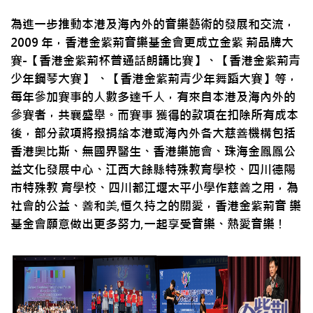
為進一步推動本港及海內外的音樂藝術的發展和交流，
2009 年，香港金紫荊音樂基金會更成立金紫 荊品牌大
賽-【香港金紫荊杯普通話朗誦比賽】、【香港金紫荊青
少年鋼琴大賽】 、【香港金紫荊青少年舞蹈大賽】等，
每年參加賽事的人數多達千人，有來自本港及海內外的
參賽者，共襄盛舉。而賽事 獲得的款項在扣除所有成本
後，部分款項將撥捐給本港或海內外各大慈善機構包括
香港奧比斯、無國界醫生、香港樂施會、珠海金鳳鳳公
益文化發展中心、江西大餘縣特殊教育學校、四川德陽
市特殊教 育學校、四川都江堰太平小學作慈善之用，為
社會的公益、善和美,恒久持之的關愛，香港金紫荊音 樂
基金會願意做出更多努力,一起享受音樂、熱愛音樂！