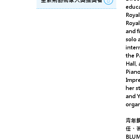
金紫荊藝術家大獎獲獎者
educa
Royal
Royal
and f
solo 
inter
the P
Hall,
Piano
Impre
her s
and Y
organ
青年
任、
BL