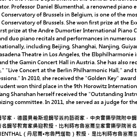
tor. Professor Daniel Blumenthal, a renowned piano e
 Conservatory of Brussels in Belgium, is one of the mo
 Conservatory of Brussels. She won first prize at the 
irst prize at the Andre Dumortier International Piano 
and duo piano recitals and performances in numerous
nationally, including Beijing, Shanghai, Nanjing, Guiya
asadena Theatre in Los Angeles, the Elbphilharmonie 
 and the Gamin Concert Hall in Austria. She has also r
," "Live Concert at the Berlin Philharmonic Hall," an
ssions." In 2010, she received the "Golden Key" award
tudent won third place in the 9th Horowitz Internatio
ang Shanshan herself received the "Outstanding Inst
izing committee. In 2011, she served as a judge for t
鋼琴家，德國貝希斯坦鋼琴簽約藝術家，中央音樂學院附中鋼
著名鋼琴教育家吳迎教授。比利時布魯塞爾皇家音樂學院著名鋼
UMENTHAL（丹尼爾•布魯門塔勒）教授，是比利時布魯塞