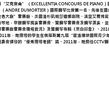
“艾克賽侖” （EXCELLENTIA CONCOURS DE P
（ANDRE DUMORTIER）國際鋼琴比賽第一名。先後
金色大廳”音樂廳、美國洛杉矶帕莎迪娜劇院、漢堡艾爾博愛
廳等地，舉辦鋼琴獨奏音樂會、雙鋼琴音樂會及鋼琴演奏。並
樂音樂廳音樂會現場實況》及雙鋼琴專輯《黑白印象》。201
2011年，她指導的學生在俄羅斯第九屆“霍洛維茨國際青少
組委會頒發的“優秀指導老師”獎。2011年，她擔任CCTV