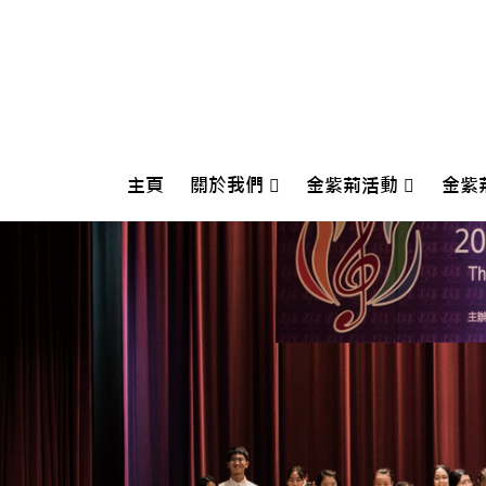
主頁
關於我們
金紫荊活動
金紫
Crescendo International Music Festival And Competition 2026
第十五屆香港金紫荊國際青少年鋼琴大賽開幕式音樂會
2026金紫
2025金紫荊朗誦大賽
202
202
202
202
202
201
201
201
201
201
201
201
201
2018香港
2017香港
2016香港
2015香港
2014香港
2013香港
2012香港
2011香港
2010香港