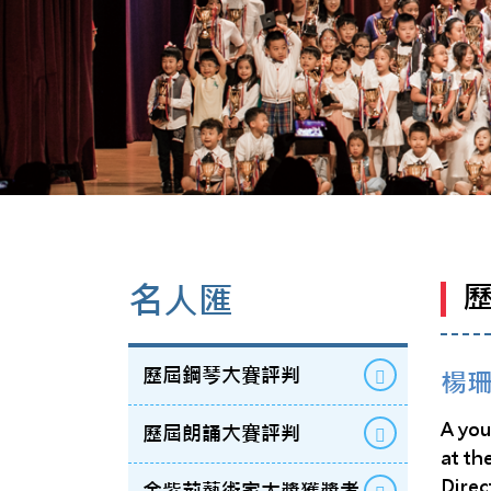
名人匯
歷屆鋼琴大賽評判
楊珊
A you
歷屆朗誦大賽評判
at th
Direc