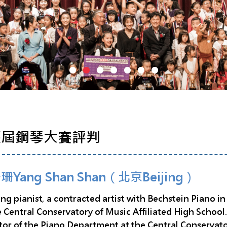
歷屆鋼琴大賽評判
珊Yang Shan Shan（北京Beijing）
ng pianist, a contracted artist with Bechstein Piano i
e Central Conservatory of Music Affiliated High School
tor of the Piano Department at the Central Conservat