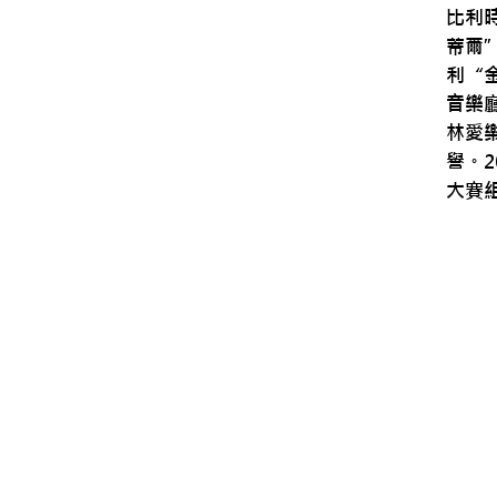
比利時
蒂爾”
利“
音樂
林愛
譽。
大賽