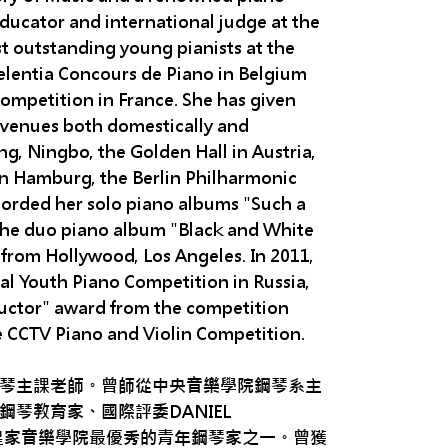
ducator and international judge at the
st outstanding young pianists at the
Exelentia Concours de Piano in Belgium
Competition in France. She has given
 venues both domestically and
ng, Ningbo, the Golden Hall in Austria,
in Hamburg, the Berlin Philharmonic
ecorded her solo piano albums "Such a
d the duo piano album "Black and White
 from Hollywood, Los Angeles. In 2011,
nal Youth Piano Competition in Russia,
ructor" award from the competition
he CCTV Piano and Violin Competition.
琴主課老師。曾師從中央音樂學院鋼琴系主
琴教育家、國際評委DANIEL
爾皇家音樂學院最優秀的青年鋼琴家之一。曾獲