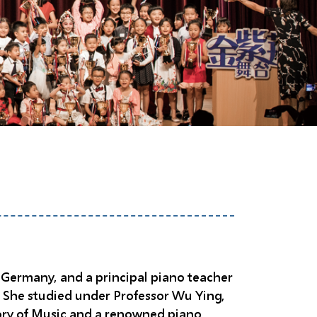
n Germany, and a principal piano teacher
. She studied under Professor Wu Ying,
ory of Music and a renowned piano